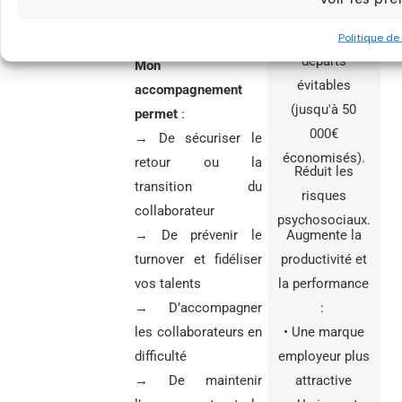
externe et
reconversion
prévient les
Politique de
départs
Mon
évitables
accompagnement
(jusqu'à 50
permet
:
000€
→ De sécuriser le
économisés).
retour ou la
Réduit les
transition du
risques
collaborateur
psychosociaux.
Augmente la
→ De prévenir le
productivité et
turnover et fidéliser
la performance
vos talents
:
→ D’accompagner
• Une marque
les collaborateurs en
employeur plus
difficulté
attractive
→ De maintenir