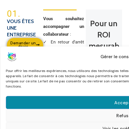
01.
Vous souhaitez
VOUS ÊTES
Pour un
accompagner un
UNE
ROI
ENTREPRISE
collaborateur
:
✓ En retour d’arrêt
Demander un
mesurab
devis
maladie (burn-out,
le
Gérer le con
épuisement)
✓ En réorientation
Accompagner
Pour offrir les meilleures expériences, nous utilisons des technologies tell
professionnelle
appareils. Le fait de consentir à ces technologies nous permettra de trait
un
(outplacement,
uniques sur ce site. Le fait de ne pas consentir ou de retirer son consentem
collaborateur
fonctions.
mobilité interne)
en transition
✓ En perte de
coûte 3 à 5 fois
Accep
motivation ou de
moins cher
sens
Refus
qu'un
✓ En phase de
recrutement
reclassement ou de
Voir les pr