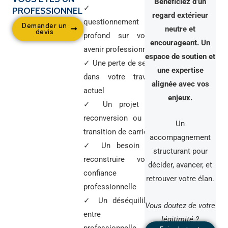
Bénéficiez d’un
✓ Un
PROFESSIONNEL
regard extérieur
questionnement
Demander un
neutre et
devis
profond sur votre
encourageant. Un
avenir professionnel
espace de soutien et
✓ Une perte de sens
une expertise
dans votre travail
alignée avec vos
actuel
enjeux.
✓ Un projet de
reconversion ou de
Un
transition de carrière
accompagnement
✓ Un besoin de
structurant pour
reconstruire votre
décider, avancer, et
confiance
retrouver votre élan.
professionnelle
✓ Un déséquilibre
Vous doutez de votre
entre vie
légitimité ?