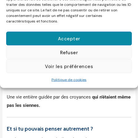
« Je ne postule pas. Ce poste n’est pas pour
traiter des données telles que le comportement de navigation ou les ID
uniques sur ce site. Le fait de ne pas consentir ou de retirer son
moi. Je ne saurais pas gérer. Et puis…
je ne
consentement peut avoir un effet négatif sur certaines
le mérite pas
. »
caractéristiques et fonctions.
Accepter
Mais en écoutant bien, ce n’était pas elle qui parlait.
Refuser
C’était
la voix de son père.
Celle de
sa prof de terminale.
Voir les préférences
Et celle de
sa boss toxique
, qui l’a rabaissée pendant deux
Politique de cookies
ans.
Une vie entière guidée par des croyances
qui n’étaient même
pas les siennes.
Et si tu pouvais penser autrement ?